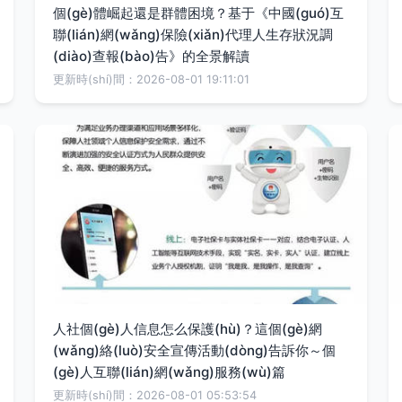
個(gè)體崛起還是群體困境？基于《中國(guó)互
聯(lián)網(wǎng)保險(xiǎn)代理人生存狀況調
(diào)查報(bào)告》的全景解讀
更新時(shí)間：2026-08-01 19:11:01
人社個(gè)人信息怎么保護(hù)？這個(gè)網
(wǎng)絡(luò)安全宣傳活動(dòng)告訴你～個
(gè)人互聯(lián)網(wǎng)服務(wù)篇
更新時(shí)間：2026-08-01 05:53:54