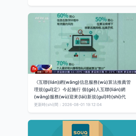
《互聯(lián)網(wǎng)信息服務(wù)算法推薦管
理規(guī)定》今起施行 個(gè)人互聯(lián)網
(wǎng)服務(wù)迎來(lái)新規(guī)時(shí)代
更新時(shí)間：2026-08-01 19:12:04