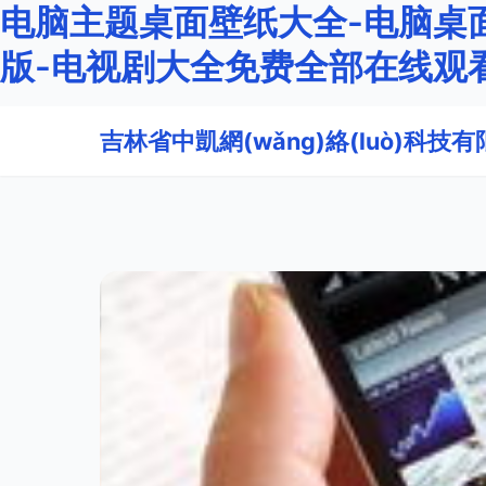
电脑主题桌面壁纸大全-电脑桌
版-电视剧大全免费全部在线观
吉林省中凱網(wǎng)絡(luò)科技