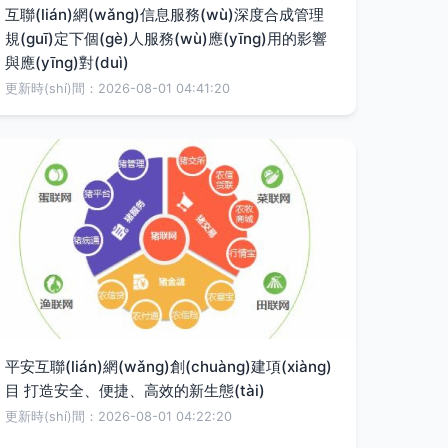
互聯(lián)網(wǎng)信息服務(wù)深度合成管理
規(guī)定下個(gè)人服務(wù)應(yīng)用的影響
與應(yīng)對(duì)
更新時(shí)間：2026-08-01 04:41:20
平安互聯(lián)網(wǎng)創(chuàng)建項(xiàng)
目 打造安全、便捷、高效的新生態(tài)
更新時(shí)間：2026-08-01 04:22:20