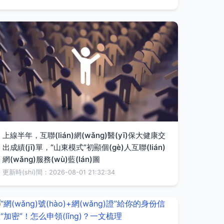
上線半年，互聯(lián)網(wǎng)醫(yī)保大健康交
出成績(jī)單，“山東模式”初顯個(gè)人互聯(lián)
網(wǎng)服務(wù)藍(lán)圖
更新時(shí)間：2026-08-01 21:32:34