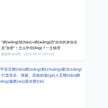
“網(wǎng)號(hào)+網(wǎng)證”給你的身份信
息“加密”！怎么申領(lǐng)？一文梳理
更新時(shí)間：2026-08-01 18:11:02