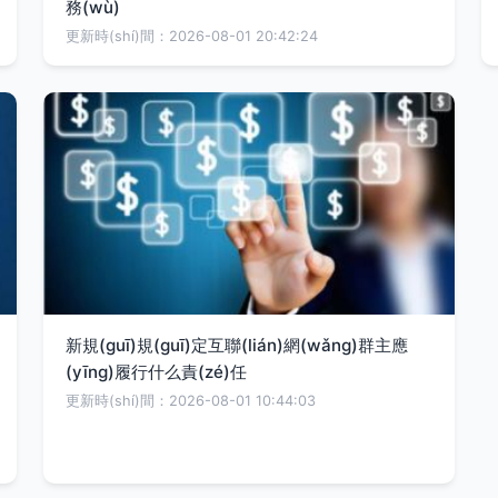
務(wù)
更新時(shí)間：2026-08-01 20:42:24
新規(guī)規(guī)定互聯(lián)網(wǎng)群主應
(yīng)履行什么責(zé)任
更新時(shí)間：2026-08-01 10:44:03