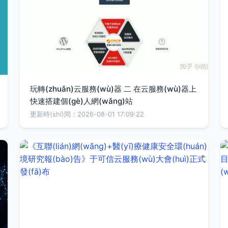
玩轉(zhuǎn)云服務(wù)器 二 在云服務(wù)器上
快速搭建個(gè)人網(wǎng)站
更新時(shí)間：2026-08-01 17:09:22